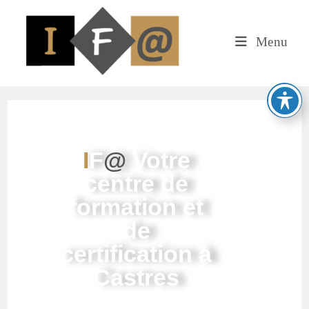
Menu
I
F
@
Votre
centre de
formation et
de
certification à
Castres