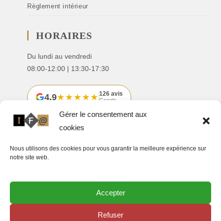
Règlement intérieur
HORAIRES
Du lundi au vendredi
08:00-12:00 | 13:30-17:30
126 avis
4,9
★★★★★
Google
Gérer le consentement aux
cookies
CONTACT
Nous utilisons des cookies pour vous garantir la meilleure expérience sur
ifa.castres@orange.fr
notre site web.
05 63 51 02 02
Le Causse - L'Arobase 2
4 rue Georges CHARPAK
Accepter
81100 CASTRES
Refuser